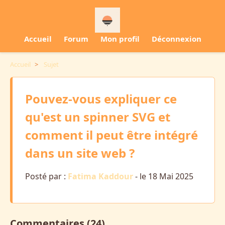
Accueil
Forum
Mon profil
Déconnexion
Accueil
>
Sujet
Pouvez-vous expliquer ce
qu'est un spinner SVG et
comment il peut être intégré
dans un site web ?
Posté par :
Fatima Kaddour
- le 18 Mai 2025
Commentaires (24)