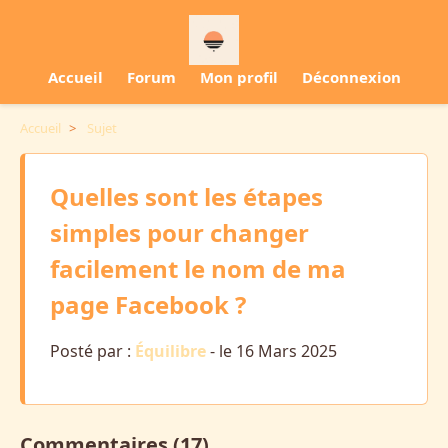
Accueil
Forum
Mon profil
Déconnexion
Accueil
>
Sujet
Quelles sont les étapes
simples pour changer
facilement le nom de ma
page Facebook ?
Posté par :
Équilibre
- le 16 Mars 2025
Commentaires (17)